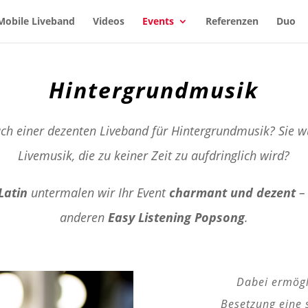
Mobile Liveband
Videos
Events
Referenzen
Duo
Hintergrundmusik
ach einer dezenten Liveband für Hintergrundmusik? Sie w
Livemusik, die zu keiner Zeit zu aufdringlich wird?
Latin
untermalen wir Ihr Event
charmant und dezent
– 
anderen
Easy Listening Popsong
.
Dabei ermögl
Besetzung eine 